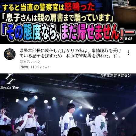
2:18:08
県警本部長に就任したばかりの私は、事情聴取を受け
ている息子を捜すため、私服で警察署を訪れた。する
と当直の警察官は「息子さんは親の肩書まで騙ってい
毎日スカッと
ます。その態度なら、まだ帰せません」と怒鳴った
New
110K views
――