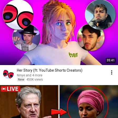
35:41
Her Story (ft. YouTube Shorts Creators)
Ninye and 4 more
New
450K views