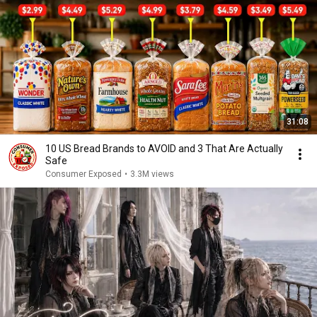
31:08
10 US Bread Brands to AVOID and 3 That Are Actually
Safe
Consumer Exposed
•
3.3M views