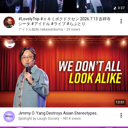
3:37
#LovelyTrip #♬キミボクドクセン 2026.7.13 吉祥寺
シータ #アイドル #ライブ #らぶとり
アイドル動画 nakawankuma
•
29 views
13:01
Jimmy O. Yang Destroys Asian Stereotypes...
Spotlight by Laugh Society
•
981K views