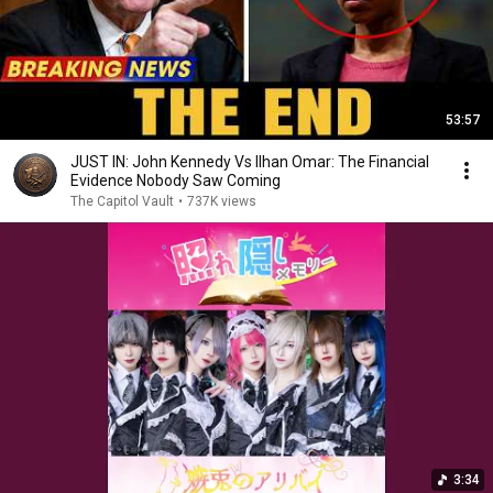
53:57
JUST IN: John Kennedy Vs Ilhan Omar: The Financial
Evidence Nobody Saw Coming
The Capitol Vault
•
737K views
3:34