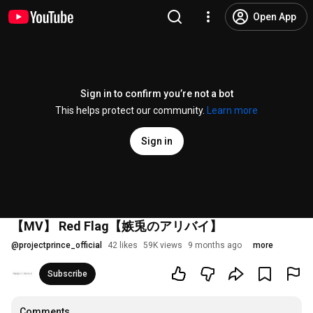
Open App
Sign in to confirm you’re not a bot
This helps protect our community.
Learn more
Sign in
【MV】 Red Flag【嫉兎のアリバイ】
@
projectprince_official
42 likes
59K views
9 months ago
more
Subscribe
Comments