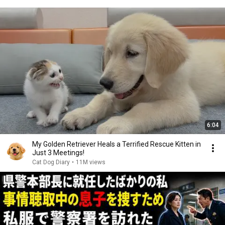
6:04
My Golden Retriever Heals a Terrified Rescue Kitten in
Just 3 Meetings!
Cat Dog Diary
•
11M views