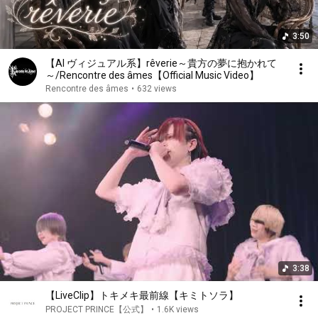
3:50
【AI ヴィジュアル系】rêverie～貴方の夢に抱かれて
～/Rencontre des âmes【Official Music Video】
Rencontre des âmes
•
632 views
3:38
【LiveClip】トキメキ最前線【キミトソラ】
PROJECT PRINCE【公式】
•
1.6K views